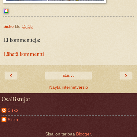
Sisko
klo
13.15
Ei kommentteja:
Lähetä kommentti
‹
›
Etusivu
Näytä internetversio
Osallistujat
Sisko
Sisko
Sisällön tarjoaa
Blogger
.