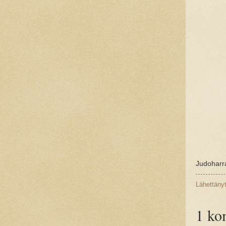
Judoharra
Lähettäny
1 ko