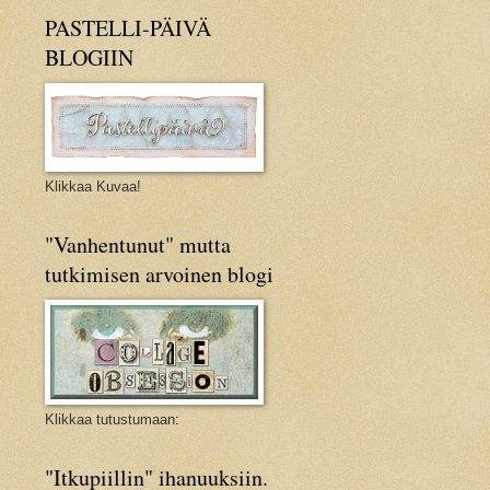
PASTELLI-PÄIVÄ
BLOGIIN
Klikkaa Kuvaa!
"Vanhentunut" mutta
tutkimisen arvoinen blogi
Klikkaa tutustumaan:
"Itkupiillin" ihanuuksiin.