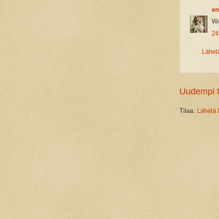
en
W
24
Lähet
Uudempi t
Tilaa:
Lähetä