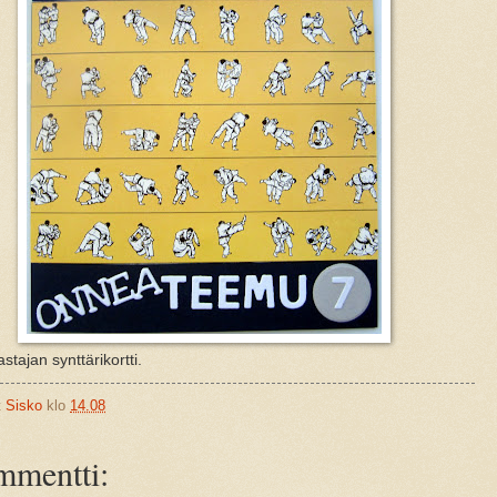
stajan synttärikortti.
t
Sisko
klo
14.08
mmentti: