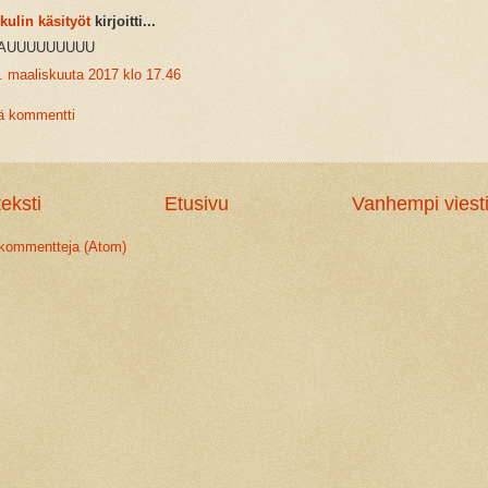
kulin käsityöt
kirjoitti...
AUUUUUUUUU
. maaliskuuta 2017 klo 17.46
ä kommentti
eksti
Etusivu
Vanhempi viest
 kommentteja (Atom)