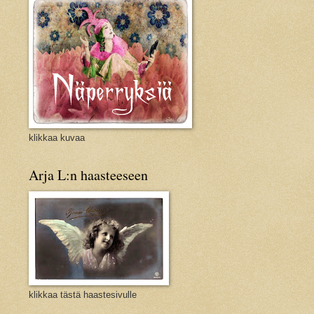
klikkaa kuvaa
Arja L:n haasteeseen
klikkaa tästä haastesivulle