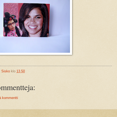
t
Sisko
klo
13.50
ommentteja:
ä kommentti