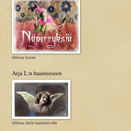
klikkaa kuvaa
Arja L:n haasteeseen
klikkaa tästä haastesivulle