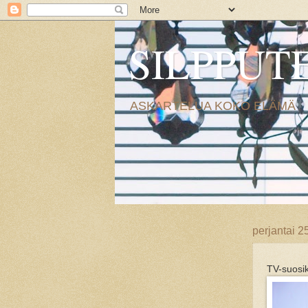
SILPPUT
ASKARTELUA KOKO ELÄMÄ
perjantai 2
TV-suosik