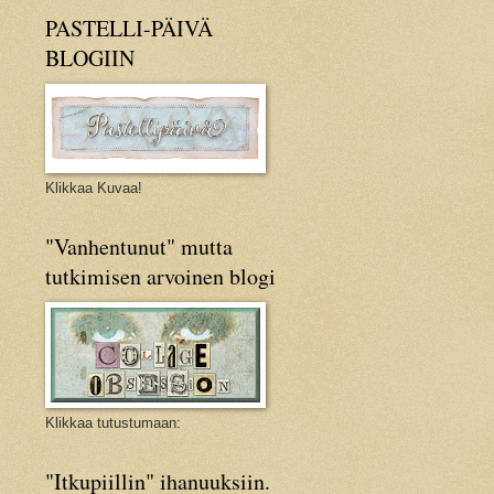
PASTELLI-PÄIVÄ
BLOGIIN
Klikkaa Kuvaa!
"Vanhentunut" mutta
tutkimisen arvoinen blogi
Klikkaa tutustumaan:
"Itkupiillin" ihanuuksiin.