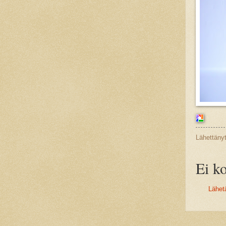
Lähettäny
Ei k
Lähet